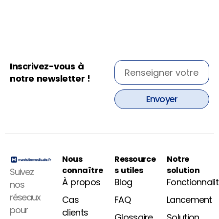
Inscrivez-vous à
notre newsletter !
Envoyer
Nous
Ressource
Notre
connaître
s utiles
solution
Suivez
À propos
Blog
Fonctionnali
nos
réseaux
Cas
FAQ
Lancement
pour
clients
Glossaire
Solution